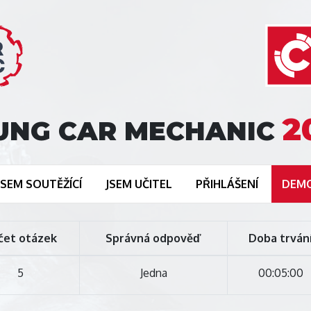
2
UNG CAR MECHANIC
JSEM SOUTĚŽÍCÍ
JSEM UČITEL
PŘIHLÁŠENÍ
DEM
čet otázek
Správná odpověď
Doba trván
5
Jedna
00:05:00