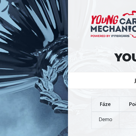
YO
Fáze
Po
Demo