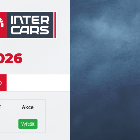
026
O
í
Akce
Vyřešit